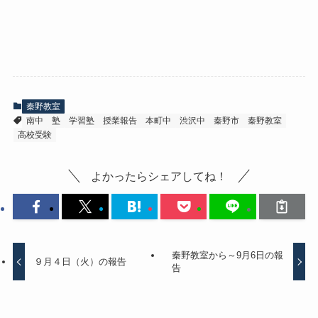
秦野教室
南中
塾
学習塾
授業報告
本町中
渋沢中
秦野市
秦野教室
高校受験
よかったらシェアしてね！
秦野教室から～9月6日の報
９月４日（火）の報告
告