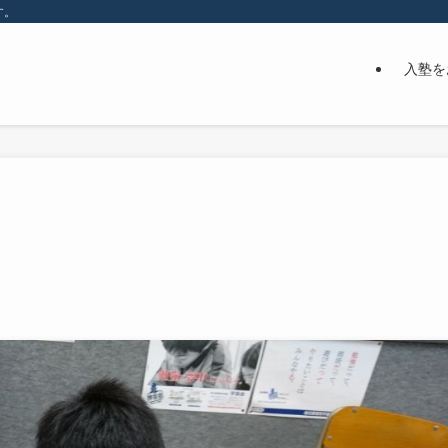
す。
入塾を