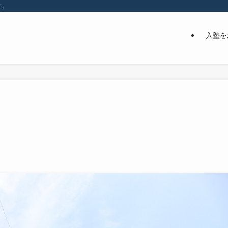
す。
入塾を