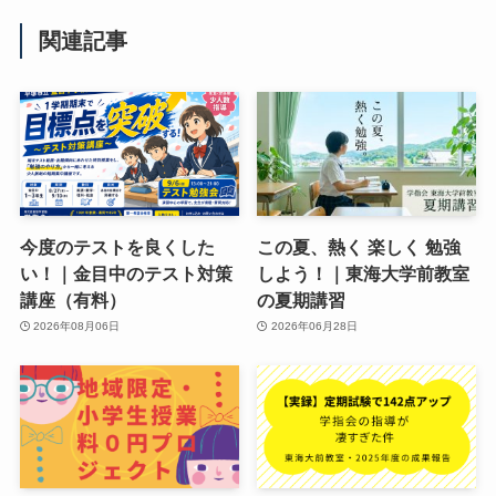
関連記事
今度のテストを良くした
この夏、熱く 楽しく 勉強
い！｜金目中のテスト対策
しよう！｜東海大学前教室
講座（有料）
の夏期講習
2026年08月06日
2026年06月28日