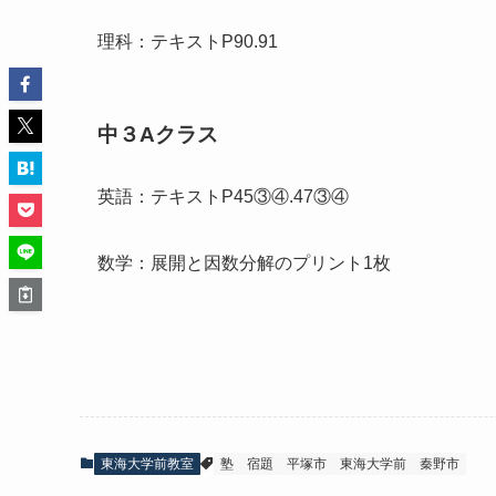
理科：テキストP90.91
中３Aクラス
英語：テキストP45③④.47③④
数学：展開と因数分解のプリント1枚
東海大学前教室
塾
宿題
平塚市
東海大学前
秦野市