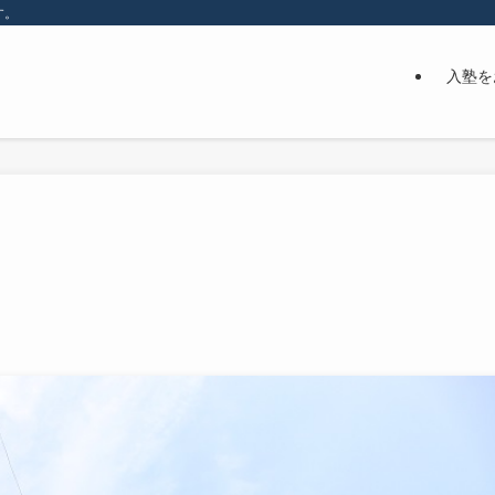
す。
入塾を