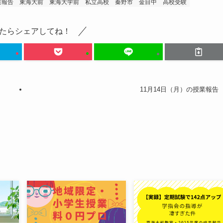
業報告
東海大前
東海大学前
私立高校
秦野市
金目中
高校受験
たらシェアしてね！
11月14日（月）の授業報告