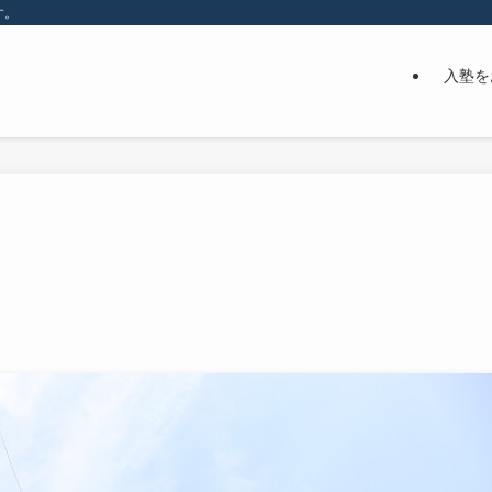
す。
入塾を