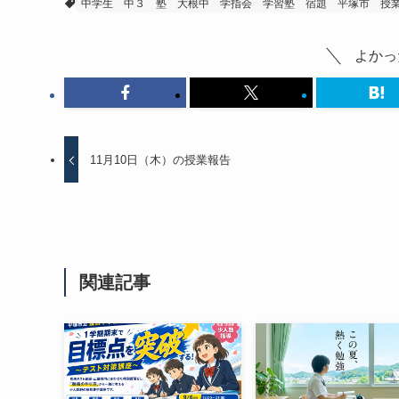
中学生
中３
塾
大根中
学指会
学習塾
宿題
平塚市
授
よかっ
11月10日（木）の授業報告
関連記事