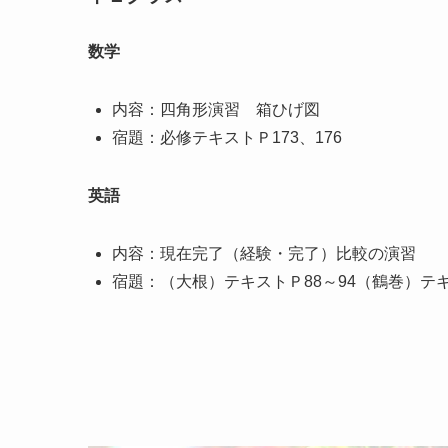
数学
内容：四角形演習 箱ひげ図
宿題：必修テキストＰ173、176
英語
内容：現在完了（経験・完了）比較の演習
宿題：（大根）テキストＰ88～94（鶴巻）テキス