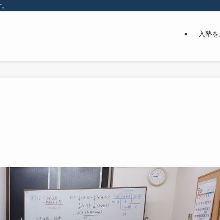
す。
入塾を