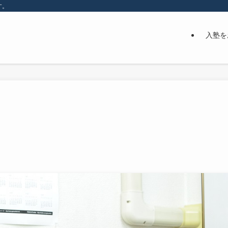
す。
入塾を