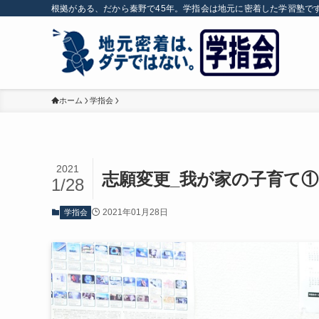
根拠がある、だから秦野で45年。学指会は地元に密着した学習塾で
ホーム
学指会
2021
志願変更_我が家の子育て①
1/28
2021年01月28日
学指会