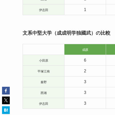
1
伊志田
文系中堅大学（成成明学独國武）の比較
成蹊
6
小田原
2
平塚江南
3
秦野
3
西湘
3
伊志田