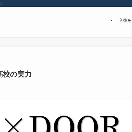
す。
入塾を
高校の実力