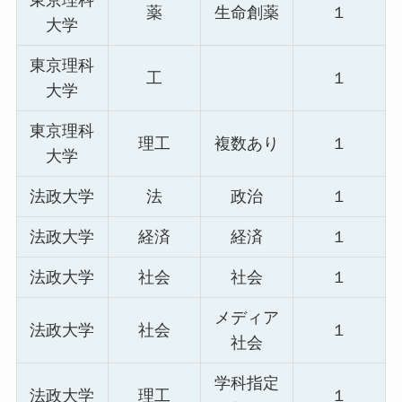
東京理科
薬
生命創薬
１
大学
東京理科
工
１
大学
東京理科
理工
複数あり
１
大学
法政大学
法
政治
１
法政大学
経済
経済
１
法政大学
社会
社会
１
メディア
法政大学
社会
１
社会
学科指定
法政大学
理工
１