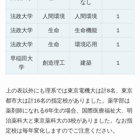
なし
法政大学
人間環境
人間環境
１
法政大学
生命
生命機能
１
法政大学
生命
環境応用
１
早稲田大
創造理工
建築
１
学
上の表以外にも理系では東京電機大は計8名、東京
都市大は計16名の指定校がありました。薬学部は
薬剤師になれる6年生の場合、国際医療福祉大、明
治薬科大と東京薬科大の3校がありました。なお指
定校は毎年変化しますのでご注意ください。