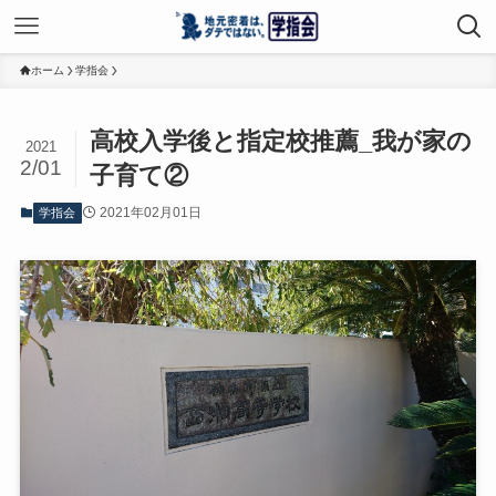
ホーム
学指会
高校入学後と指定校推薦_我が家の
2021
2/01
子育て②
2021年02月01日
学指会