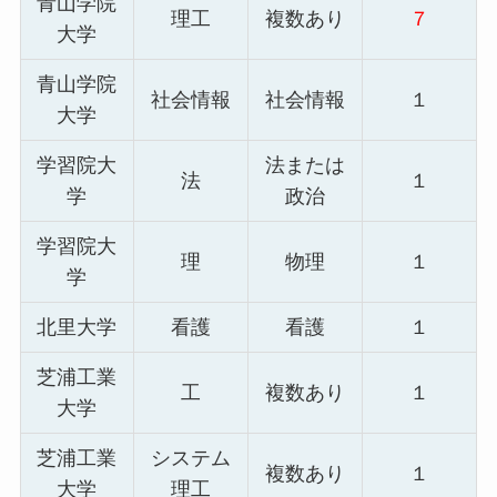
青山学院
理工
複数あり
７
大学
青山学院
社会情報
社会情報
１
大学
学習院大
法または
法
１
学
政治
学習院大
理
物理
１
学
北里大学
看護
看護
１
芝浦工業
工
複数あり
１
大学
芝浦工業
システム
複数あり
１
大学
理工