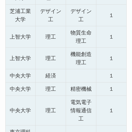
芝浦工業
デザイン
デザイン
１
大学
工
工
物質生命
上智大学
理工
１
理工
機能創造
上智大学
理工
１
理工
中央大学
経済
１
中央大学
理工
精密機械
１
電気電子
中央大学
理工
情報通信
１
工