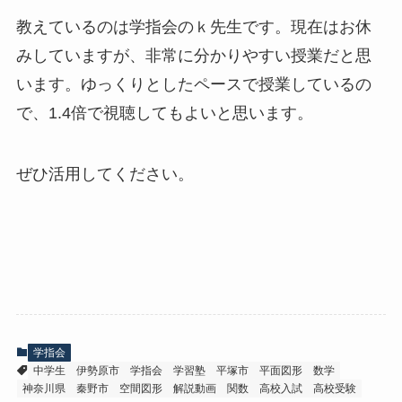
教えているのは学指会のｋ先生です。現在はお休
みしていますが、非常に分かりやすい授業だと思
います。ゆっくりとしたペースで授業しているの
で、1.4倍で視聴してもよいと思います。
ぜひ活用してください。
学指会
中学生
伊勢原市
学指会
学習塾
平塚市
平面図形
数学
神奈川県
秦野市
空間図形
解説動画
関数
高校入試
高校受験