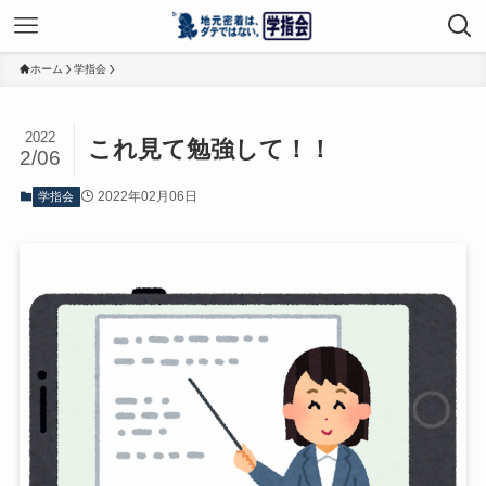
ホーム
学指会
2022
これ見て勉強して！！
2/06
2022年02月06日
学指会