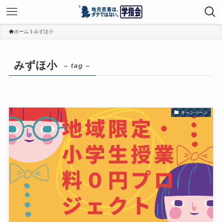
ホーム
みずほ小
みずほ小
– tag –
キャンペーン