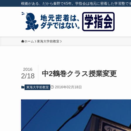
根拠がある、だから秦野で45年。学指会は地元に密着した学習塾で
ホーム
東海大学前教室
2016
中2鶴巻クラス授業変更
2/18
2016年02月18日
東海大学前教室