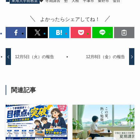
東海大学前教室
冬期講習
塾
大根
平塚市
秦野市
金目
よかったらシェアしてね！
12月5日（火）の報告
12月8日（金）の報告
関連記事