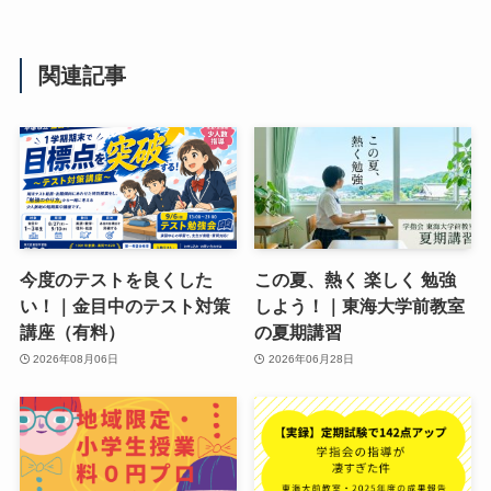
関連記事
今度のテストを良くした
この夏、熱く 楽しく 勉強
い！｜金目中のテスト対策
しよう！｜東海大学前教室
講座（有料）
の夏期講習
2026年08月06日
2026年06月28日