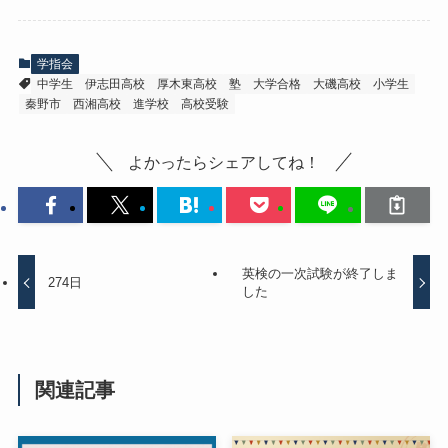
学指会
中学生
伊志田高校
厚木東高校
塾
大学合格
大磯高校
小学生
秦野市
西湘高校
進学校
高校受験
よかったらシェアしてね！
英検の一次試験が終了しま
274日
した
関連記事