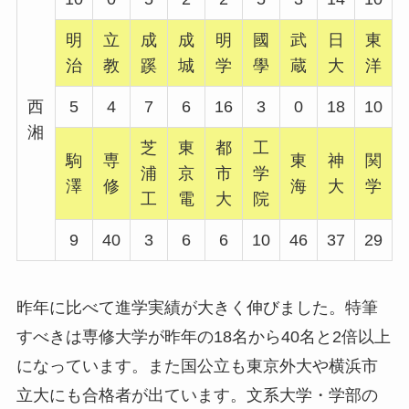
明
立
成
成
明
國
武
日
東
治
教
蹊
城
学
學
蔵
大
洋
西
5
4
7
6
16
3
0
18
10
湘
芝
東
都
工
駒
専
東
神
関
浦
京
市
学
澤
修
海
大
学
工
電
大
院
9
40
3
6
6
10
46
37
29
昨年に比べて進学実績が大きく伸びました。特筆
すべきは専修大学が昨年の18名から40名と2倍以上
になっています。また国公立も東京外大や横浜市
立大にも合格者が出ています。文系大学・学部の