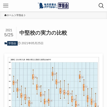
ホーム
学指会
2021
中堅校の実力の比較
5/25
2021年05月25日
学指会