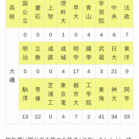
国
理
学
高
慶
上
早
青
中
法
公
科
習
校
応
智
大
山
央
政
立
大
院
0
0
0
1
0
4
4
6
7
明
立
成
成
明
國
武
日
東
治
教
蹊
城
学
學
蔵
大
洋
大
5
0
0
4
17
4
3
21
９
磯
芝
東
都
工
駒
専
東
神
関
浦
京
市
学
澤
修
海
大
学
工
電
大
院
13
22
0
4
7
2
41
34
33