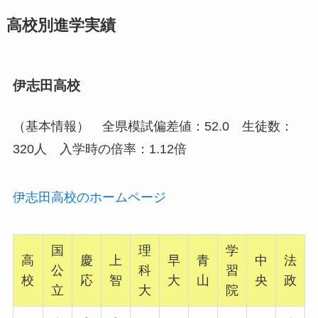
高校別進学実績
伊志田高校
（基本情報） 全県模試偏差値：52.0 生徒数：
320人 入学時の倍率：1.12倍
伊志田高校のホームページ
国
理
学
高
慶
上
早
青
中
法
公
科
習
校
応
智
大
山
央
政
立
大
院