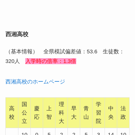
西湘高校
（基本情報） 全県模試偏差値：53.6 生徒数：
320人
入学時の倍率：1.3倍
西湘高校のホームページ
国
理
学
高
慶
上
早
青
中
法
公
科
習
校
応
智
大
山
央
政
立
大
院
10
0
5
2
2
5
3
14
10