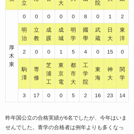
立
大
院
0
0
0
0
0
8
0
1
2
明
立
成
成
明
國
武
日
東
治
教
蹊
城
学
學
蔵
大
洋
厚
2
0
0
1
5
4
0
15
0
木
東
芝
東
都
工
駒
専
東
神
関
浦
京
市
学
澤
修
海
大
学
工
電
大
院
3
17
0
0
5
2
16
23
14
昨年国公立の合格実績が6名でしたが、今年はいま
せんでした。青学の合格者は例年よりも多くなっ