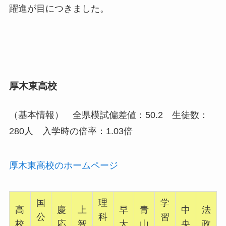
躍進が目につきました。
厚木東高校
（基本情報） 全県模試偏差値：50.2 生徒数：
280人 入学時の倍率：1.03倍
厚木東高校のホームページ
国
理
学
高
慶
上
早
青
中
法
公
科
習
校
応
智
大
山
央
政