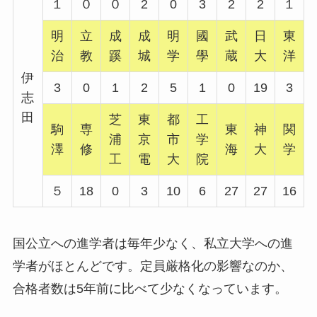
１
０
０
2
0
3
2
2
１
明
立
成
成
明
國
武
日
東
治
教
蹊
城
学
學
蔵
大
洋
伊
3
0
1
2
5
1
0
19
3
志
田
芝
東
都
工
駒
専
東
神
関
浦
京
市
学
澤
修
海
大
学
工
電
大
院
５
18
0
3
10
6
27
27
16
国公立への進学者は毎年少なく、私立大学への進
学者がほとんどです。定員厳格化の影響なのか、
合格者数は5年前に比べて少なくなっています。