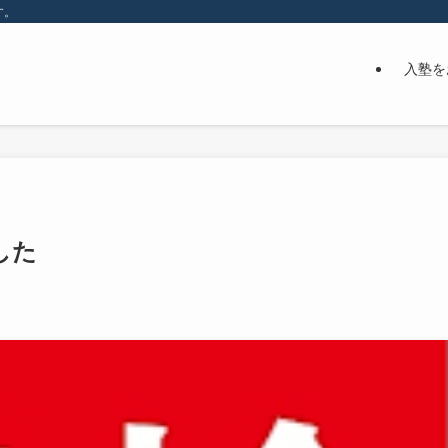
す。
入塾を
した