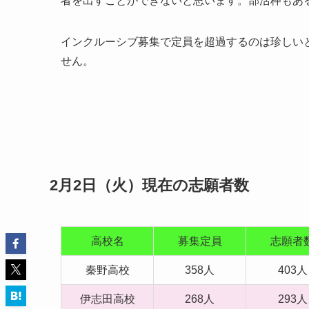
者を出すことができないと思います。部活枠もあ
インクルーシブ募集で定員を超過するのは珍しい
せん。
2月2日（火）現在の志願者数
高校名
募集定員
志願者
秦野高校
358人
403人
伊志田高校
268人
293人