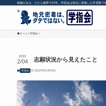
根拠がある、だから秦野で45年。学指会は地元に密着した学習塾で
ホーム
学指会
2022
志願状況から見えたこと
2/04
2022年02月04日
学指会