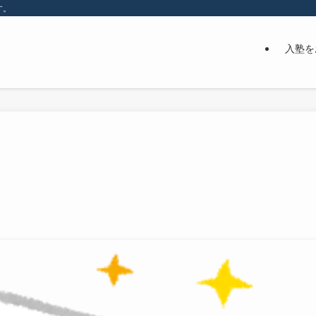
す。
入塾を