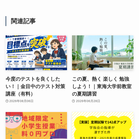
関連記事
今度のテストを良くした
この夏、熱く 楽しく 勉強
い！｜金目中のテスト対策
しよう！｜東海大学前教室
講座（有料）
の夏期講習
2026年08月06日
2026年06月28日