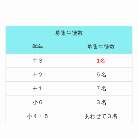
募集生徒数
学年
募集生徒数
中３
1名
中２
５名
中１
７名
小６
３名
小４・５
あわせて３名