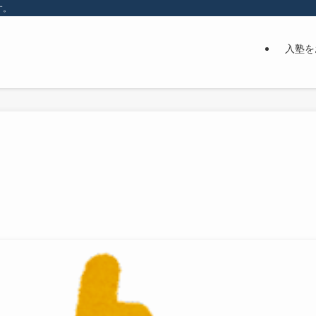
す。
入塾を