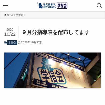
ホーム
学指会
2020
９月分指導表を配布してます
10/22
2020年10月22日
学指会