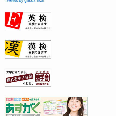
Tweets by gakushikai