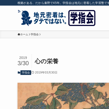
根拠がある、だから秦野で45年。学指会は地元に密着した学習塾で
ホーム
学指会
2019
心の栄養
3/30
2019年03月30日
学指会